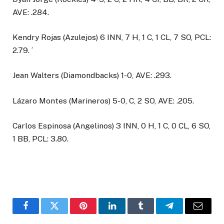
AVE: .284.
Kendry Rojas (Azulejos) 6 INN, 7 H, 1 C, 1 CL, 7 SO, PCL:
2.79. ´
Jean Walters (Diamondbacks) 1-0, AVE: .293.
Lázaro Montes (Marineros) 5-0, C, 2 SO, AVE: .205.
Carlos Espinosa (Angelinos) 3 INN, 0 H, 1 C, 0 CL, 6 SO,
1 BB, PCL: 3.80.
Facebook
Twitter
Pinterest
LinkedIn
Tumblr
Telegram
Email