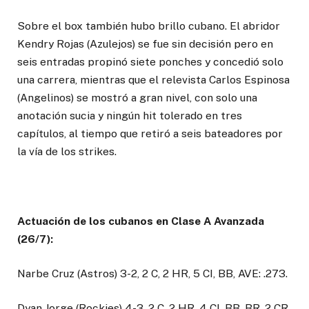
Sobre el box también hubo brillo cubano. El abridor
Kendry Rojas (Azulejos) se fue sin decisión pero en
seis entradas propinó siete ponches y concedió solo
una carrera, mientras que el relevista Carlos Espinosa
(Angelinos) se mostró a gran nivel, con solo una
anotación sucia y ningún hit tolerado en tres
capítulos, al tiempo que retiró a seis bateadores por
la vía de los strikes.
Actuación de los cubanos en Clase A Avanzada
(26/7):
Narbe Cruz (Astros) 3-2, 2 C, 2 HR, 5 CI, BB, AVE: .273.
Dyan Jorge (Rockies) 4-3, 2 C, 2 HR, 4 CI, BB, BR, 2 CR,