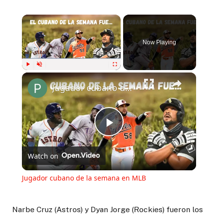
Now Playing
Play
Unmute
Fullscreen
Jugador cubano de la semana en MLB
Play
Watch on
Video
Jugador cubano de la semana en MLB
Narbe Cruz (Astros) y Dyan Jorge (Rockies) fueron los