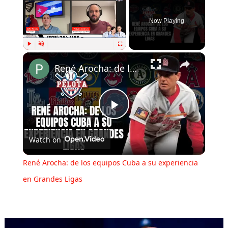
Now Playing
Play
Unmute
Fullscreen
René Arocha: de los equipos Cuba a su experiencia en Grandes Ligas
Play
Watch on
Video
René Arocha: de los equipos Cuba a su experiencia
en Grandes Ligas