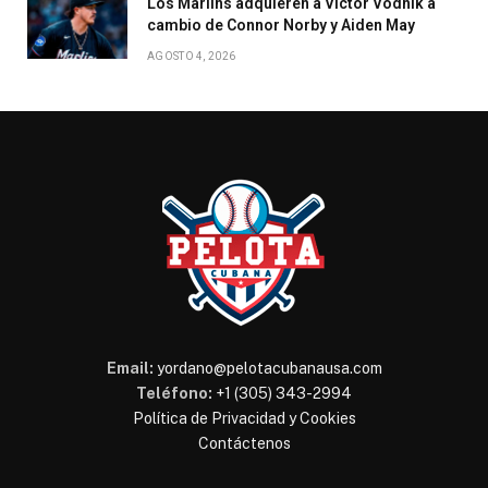
Los Marlins adquieren a Victor Vodnik a
cambio de Connor Norby y Aiden May
AGOSTO 4, 2026
Email:
yordano@pelotacubanausa.com
Teléfono:
+1 (305) 343-2994
Política de Privacidad y Cookies
Contáctenos