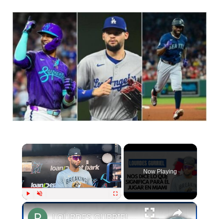
Now Playing
Play
Unmute
Fullscreen
LOURDES GURRIEL JR habla durante su visita a MIAMI