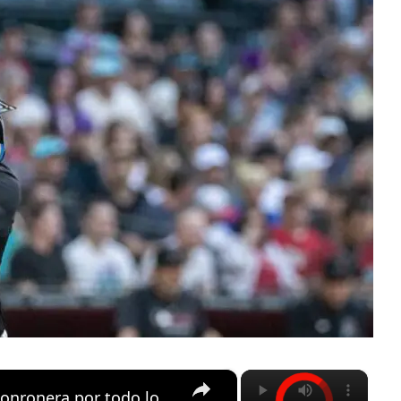
×
×
Lourdes Gurriel Jr. rompió sequía jonronera por todo lo alto