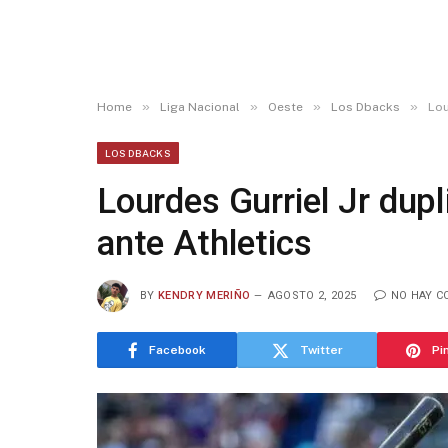
»
»
»
»
Home
Liga Nacional
Oeste
Los Dbacks
Lou
LOS DBACKS
Lourdes Gurriel Jr dup
ante Athletics
BY
KENDRY MERIÑO
AGOSTO 2, 2025
NO HAY C
Facebook
Twitter
Pi