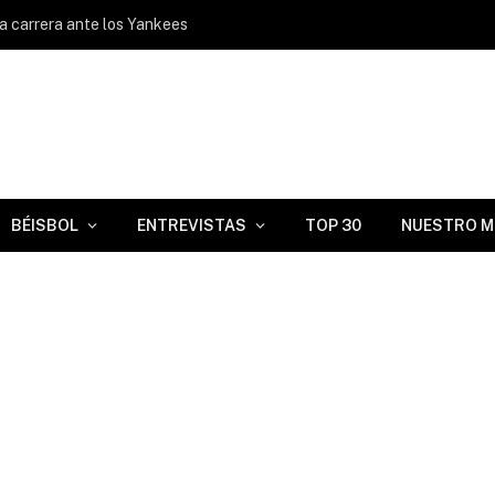
ca carrera ante los Yankees
BÉISBOL
ENTREVISTAS
TOP 30
NUESTRO M