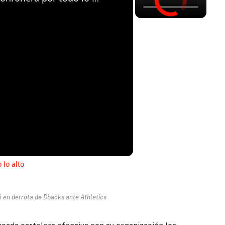
 lo alto
ó en derrota de Dbacks ante Athletics