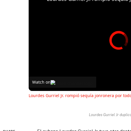
Watch on
Lourdes Gurriel Jr. rompió sequía jonronera por todo
Lourdes Gurriel Jr duplic