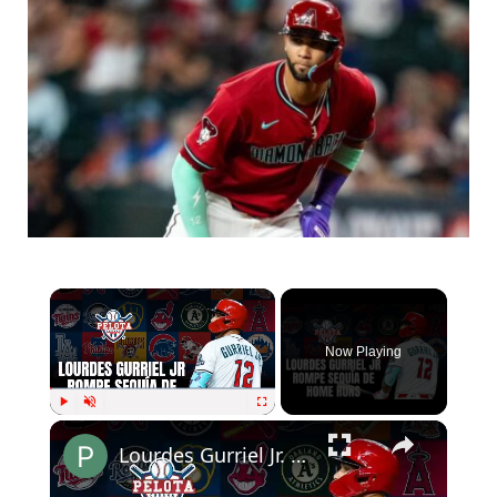
Now Playing
Play
Unmute
Fullscreen
Lourdes Gurriel Jr. rompió sequía jonronera por todo lo alto