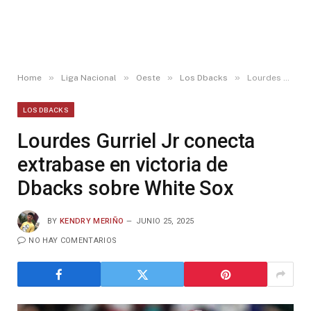
»
»
»
»
Home
Liga Nacional
Oeste
Los Dbacks
Lourdes Gurriel Jr conecta extrabase en victoria de Dbacks sobre White Sox
LOS DBACKS
Lourdes Gurriel Jr conecta
extrabase en victoria de
Dbacks sobre White Sox
BY
KENDRY MERIÑO
JUNIO 25, 2025
NO HAY COMENTARIOS