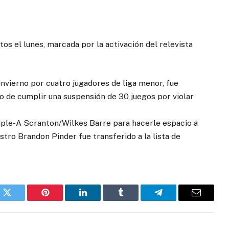
os el lunes, marcada por la activación del relevista
invierno por cuatro jugadores de liga menor, fue
o de cumplir una suspensión de 30 juegos por violar
iple-A Scranton/Wilkes Barre para hacerle espacio a
stro Brandon Pinder fue transferido a la lista de
k
Twitter
Pinterest
LinkedIn
Tumblr
Telegram
Email