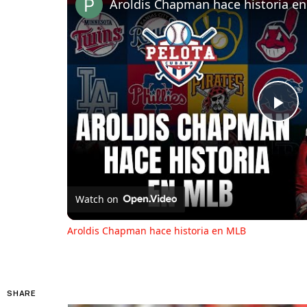
Aroldis Chapman hace historia e
Pl
Vi
Watch on
Aroldis Chapman hace historia en MLB
SHARE