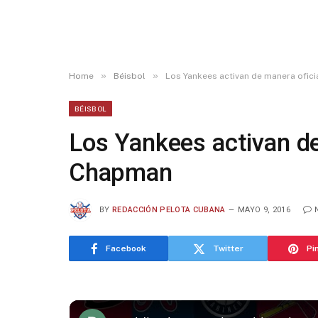
»
»
Home
Béisbol
Los Yankees activan de manera ofic
BÉISBOL
Los Yankees activan de
Chapman
BY
REDACCIÓN PELOTA CUBANA
MAYO 9, 2016
Facebook
Twitter
Pi