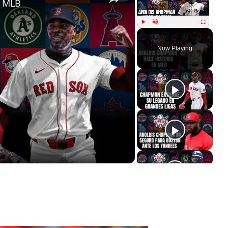
n MLB
Play
Unmute
Fullscreen
Now Playing
ay
deo