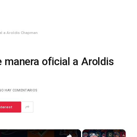
ial a Aroldis Chapman
 manera oficial a Aroldis
NO HAY COMENTARIOS
nterest
×
×