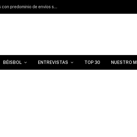
Adrián Morejón firma escón de ponches con predominio de envíos sobre las 100 millas por hora
BÉISBOL
ENTREVISTAS
TOP 30
NUESTRO M