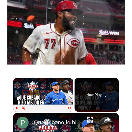
×
Now Playing
×
Play
Unmute
Fullscreen
¿Que cubano lo hizo mejor en mayo?