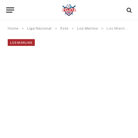
»
»
»
»
Home
Liga Nacional
Este
Los Marlins
Los Miami Marlins realizan cambio con los Rojos de Cincinnati
LOS MARLINS