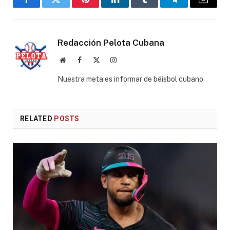
Facebook
Twitter
Pinterest
LinkedIn
Tumblr
Telegram
Email
Redacción Pelota Cubana
Website
Facebook
X
Instagram
(Twitter)
Nuestra meta es informar de béisbol cubano
RELATED
POSTS