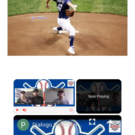
×
Now Playing
×
Play
Unmute
Fullscreen
Dialogo Beisbolero #3