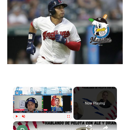
Now Playing
Play
Unmute
Fullscreen