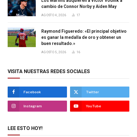
Los Marlins adquieren a Victor Vodnik a
cambio de Connor Norby y Aiden May
AGOSTO 4, 2026
17
Raymond Figueredo: «El principal objetivo
es ganar la medalla de oro y obtener un
buen resultado.»
AGOSTO 5, 2026
16
VISITA NUESTRAS REDES SOCIALES
Facebook
Twitter
Instagram
YouTube
LEE ESTO HOY!