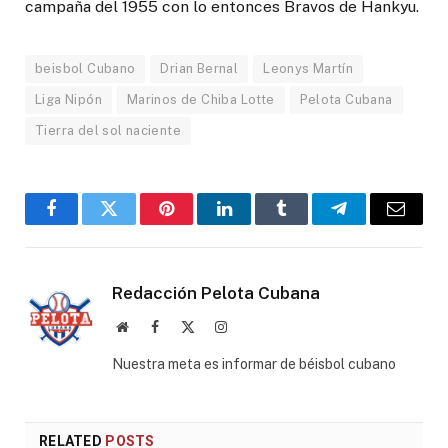
campaña del 1955 con lo entonces Bravos de Hankyu.
beisbol Cubano
Drian Bernal
Leonys Martín
Liga Nipón
Marinos de Chiba Lotte
Pelota Cubana
Tierra del sol naciente
Facebook
Twitter
Pinterest
LinkedIn
Tumblr
Telegram
Email
Redacción Pelota Cubana
Website
Facebook
X
Instagram
(Twitter)
Nuestra meta es informar de béisbol cubano
RELATED
POSTS