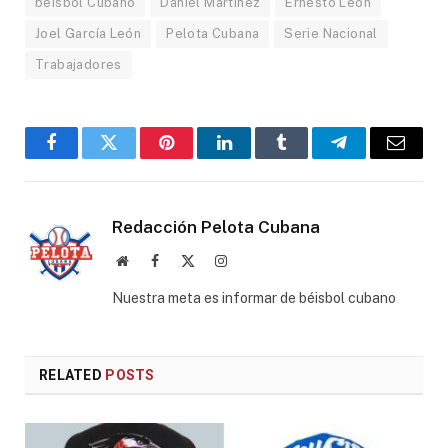
beisbol Cubano
Daniel Martínez
Ernesto León
Joel García León
Pelota Cubana
Serie Nacional
Trabajadores
Facebook
Twitter
Pinterest
LinkedIn
Tumblr
Telegram
Email
Redacción Pelota Cubana
Website
Facebook
X
Instagram
(Twitter)
Nuestra meta es informar de béisbol cubano
RELATED
POSTS