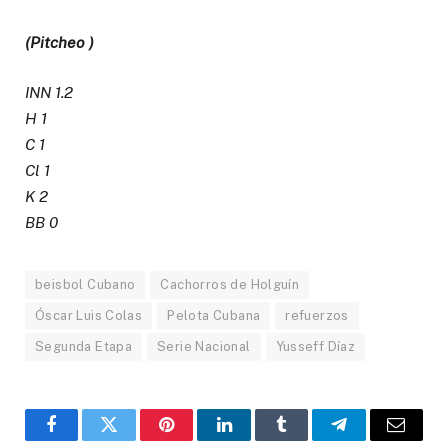
(Pitcheo )
INN 1.2
H 1
C 1
Cl 1
K 2
BB 0
beisbol Cubano
Cachorros de Holguín
Óscar Luis Colas
Pelota Cubana
refuerzos
Segunda Etapa
Serie Nacional
Yusseff Díaz
Facebook
Twitter
Pinterest
LinkedIn
Tumblr
Telegram
Email