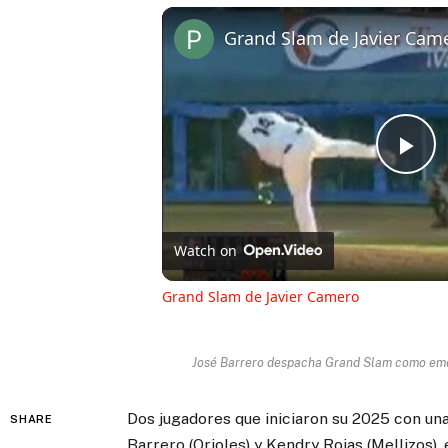
Grand Slam de Javier Cam
Pl
Vi
Watch on
Grand Slam de Javier Camero
José Barrero despacha Grand Slam como emerg
Dos jugadores que iniciaron su 2025 con una
SHARE
Barrero (Orioles) y Kendry Rojas (Mellizos)