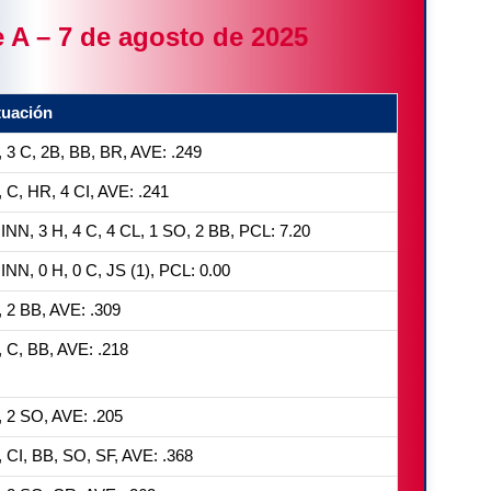
 A – 7 de agosto de 2025
tuación
, 3 C, 2B, BB, BR, AVE: .249
, C, HR, 4 CI, AVE: .241
 INN, 3 H, 4 C, 4 CL, 1 SO, 2 BB, PCL: 7.20
 INN, 0 H, 0 C, JS (1), PCL: 0.00
, 2 BB, AVE: .309
, C, BB, AVE: .218
, 2 SO, AVE: .205
, CI, BB, SO, SF, AVE: .368