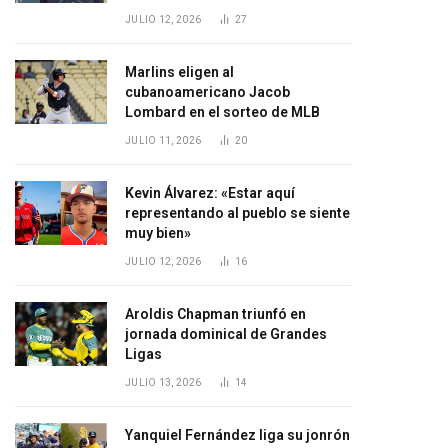
JULIO 12, 2026
27
Marlins eligen al
cubanoamericano Jacob
Lombard en el sorteo de MLB
JULIO 11, 2026
20
Kevin Álvarez: «Estar aquí
representando al pueblo se siente
muy bien»
JULIO 12, 2026
16
Aroldis Chapman triunfó en
jornada dominical de Grandes
Ligas
JULIO 13, 2026
14
Yanquiel Fernández liga su jonrón