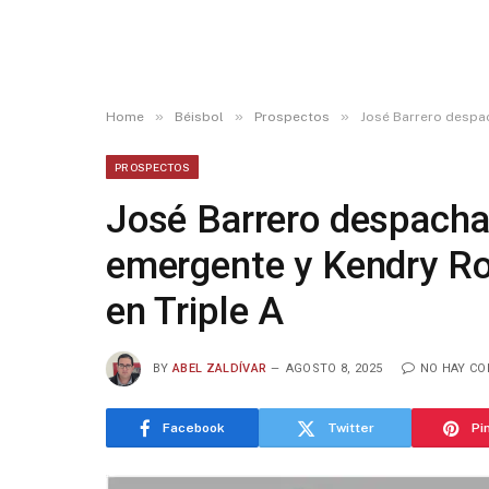
»
»
»
Home
Béisbol
Prospectos
José Barrero despac
PROSPECTOS
José Barrero despach
emergente y Kendry Roj
en Triple A
BY
ABEL ZALDÍVAR
AGOSTO 8, 2025
NO HAY C
Facebook
Twitter
Pi