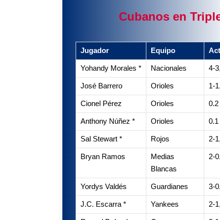
Cubanos en Triple
Jugador
Equipo
Ac
Yohandy Morales *
Nacionales
4-3
José Barrero
Orioles
1-1
Cionel Pérez
Orioles
0.2
Anthony Núñez *
Orioles
0.1
Sal Stewart *
Rojos
2-1
Bryan Ramos
Medias
2-0
Blancas
Yordys Valdés
Guardianes
3-0
J.C. Escarra *
Yankees
2-1