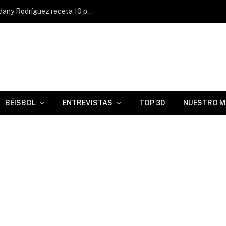
Dariel Góngora llega a 12 sonrisas y Osdany Rodríguez receta 10 ponches en Serie A Plata de Italia
BÉISBOL
ENTREVISTAS
TOP 30
NUESTRO M