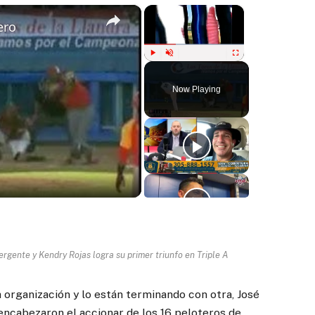
×
×
ero
Play
Unmute
Fullscreen
Now Playing
ay
deo
ente y Kendry Rojas logra su primer triunfo en Triple A
 organización y lo están terminando con otra, José
, encabezaron el accionar de los 16 peloteros de