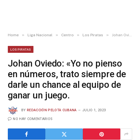
»
»
»
»
Home
Liga Nacional
Centro
Los Piratas
Johan Oviedo: «Yo no pienso en números, trato siempre de darle un chance al equipo de ganar un juego.
LOS PIRATAS
Johan Oviedo: «Yo no pienso
en números, trato siempre de
darle un chance al equipo de
ganar un juego.
BY
REDACCIÓN PELOTA CUBANA
JULIO 1, 2023
NO HAY COMENTARIOS