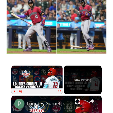
×
Now Playing
×
Play
Unmute
Fullscreen
Lourdes Gurriel Jr. rompió sequía jonronera por todo lo alto