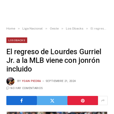
»
»
»
»
Home
Liga Nacional
Oeste
Los Dbacks
El regreso de Lourdes Gurriel Jr. a la MLB viene con jonrón incluido
LOS DBACKS
El regreso de Lourdes Gurriel
Jr. a la MLB viene con jonrón
incluido
BY
YOAN PIEDRA
SEPTIEMBRE 21, 2024
NO HAY COMENTARIOS