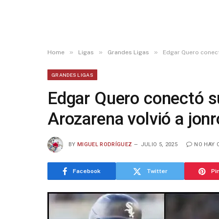
»
»
»
Home
Ligas
Grandes Ligas
Edgar Quero conect
GRANDES LIGAS
Edgar Quero conectó s
Arozarena volvió a jon
BY
MIGUEL RODRÍGUEZ
JULIO 5, 2025
NO HAY 
Facebook
Twitter
Pi