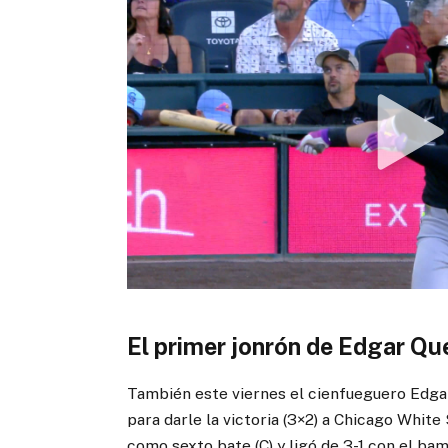
El primer jonrón de Edgar Qu
También este viernes el cienfueguero Edga
para darle la victoria (3×2) a Chicago Whit
como sexto bate (C) y ligó de 3-1 con el ba