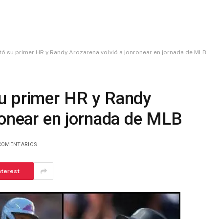
ó su primer HR y Randy Arozarena volvió a jonronear en jornada de MLB
u primer HR y Randy
ronear en jornada de MLB
COMENTARIOS
nterest