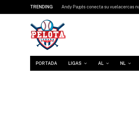
TRENDING
Andy Pagés conecta su vuelacercas n
PORTADA
LIGAS
AL
NL