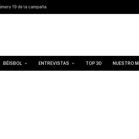
úmero 19 de la campaña
BÉISBOL
ENTREVISTAS
TOP 30
NUESTRO M