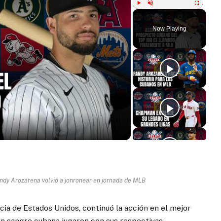
Play
Unmute
Fullscreen
Now Playing
ay
deo
ndy Arozarena volvió a jonronear en jornada de MLB
ncia de Estados Unidos, continuó la acción en el mejor
on sangre cubana jugaron con sus respectivas