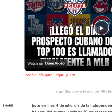
Pl
Vi
Watch on
Llegó el día para Edgar Quero.
Edgar Quero conectó su primer HR y Ra
Este viernes 4 de julio, día de la Independe
SHARE
béisbol del mundo y más de 10 peloteros c