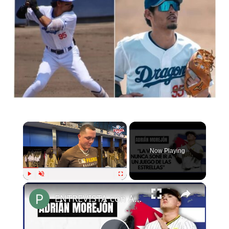
×
Now Playing
×
Play
Unmute
Fullscreen
ENTREVISTA con ADRIÁN MOREJÓN en MIAMI