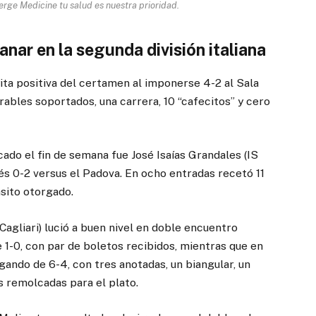
rge Medicine tu salud es nuestra prioridad.
nar en la segunda división italiana
ita positiva del certamen al imponerse 4-2 al Sala
rables soportados, una carrera, 10 “cafecitos” y cero
do el fin de semana fue José Isaías Grandales (IS
és 0-2 versus el Padova. En ocho entradas recetó 11
nsito otorgado.
(Cagliari) lució a buen nivel en doble encuentro
e 1-0, con par de boletos recibidos, mientras que en
gando de 6-4, con tres anotadas, un biangular, un
s remolcadas para el plato.