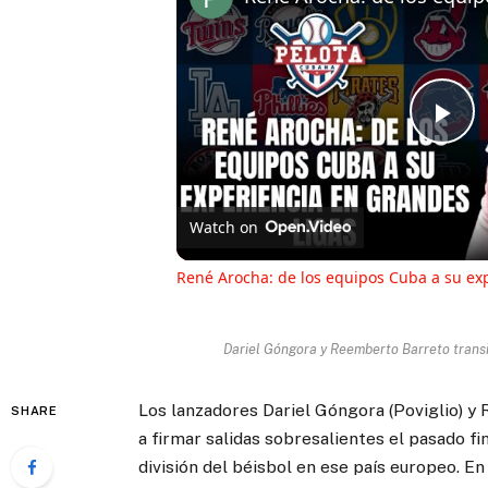
Pl
Vi
Watch on
René Arocha: de los equipos Cuba a su ex
Dariel Góngora y Reemberto Barreto transit
Los lanzadores Dariel Góngora (Poviglio) y
SHARE
a firmar salidas sobresalientes el pasado fi
división del béisbol en ese país europeo. E