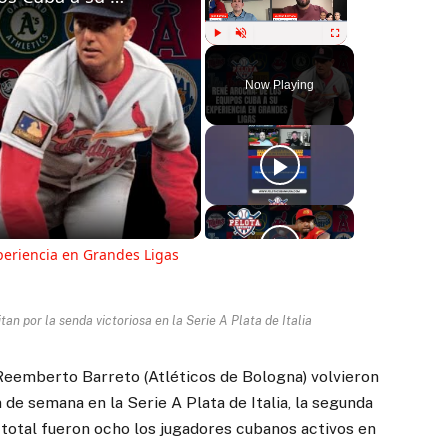
Play
Unmute
Fullscreen
Now Playing
ay
deo
periencia en Grandes Ligas
an por la senda victoriosa en la Serie A Plata de Italia
 Reemberto Barreto (Atléticos de Bologna) volvieron
n de semana en la Serie A Plata de Italia, la segunda
n total fueron ocho los jugadores cubanos activos en