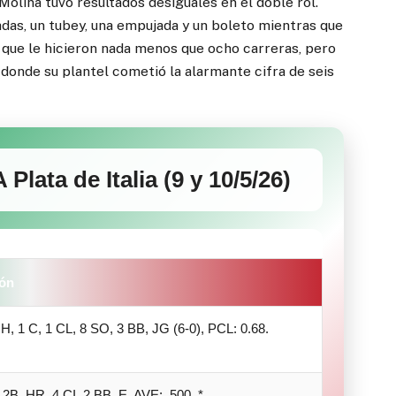
olina tuvo resultados desiguales en el doble rol.
das, un tubey, una empujada y un boleto mientras que
s que le hicieron nada menos que ocho carreras, pero
donde su plantel cometió la alarmante cifra de seis
Plata de Italia (9 y 10/5/26)
ón
 H, 1 C, 1 CL, 8 SO, 3 BB, JG (6-0), PCL: 0.68.
 2B, HR, 4 CI, 2 BB, E, AVE: .500. *