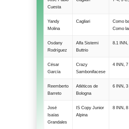
Cuesta
Yandy
Cagliari
Como bat
Molina
Como lan
Osdany
Alfa Sistemi
8.1 INN,
Rodríguez
Buttrio
César
Crazy
4 INN, 7
García
Sambonifacese
Reemberto
Atléticos de
6 INN, 3
Barreto
Bologna
José
IS Copy Junior
8 INN, 8
Isaías
Alpina
Grandales