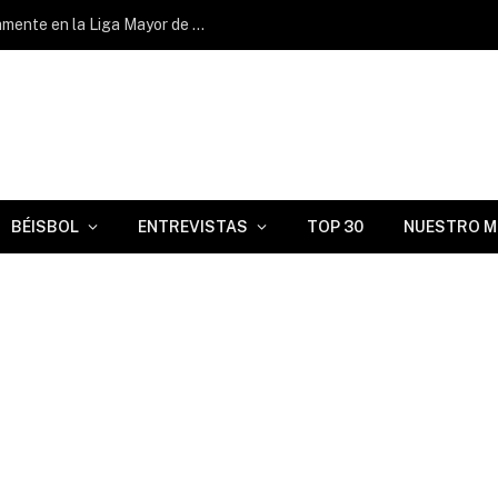
Geisel Cepeda volvió a batear oportunamente en la Liga Mayor de Venezuela
BÉISBOL
ENTREVISTAS
TOP 30
NUESTRO M