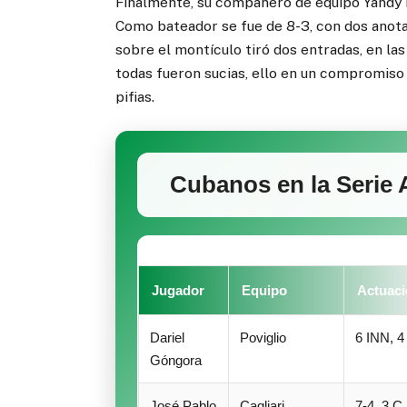
Finalmente, su compañero de equipo Yandy M
Como bateador se fue de 8-3, con dos anota
sobre el montículo tiró dos entradas, en la
todas fueron sucias, ello en un compromiso 
pifias.
Cubanos en la Serie A 
Jugador
Equipo
Actuaci
Dariel
Poviglio
6 INN, 4
Góngora
José Pablo
Cagliari
7-4, 3 C,