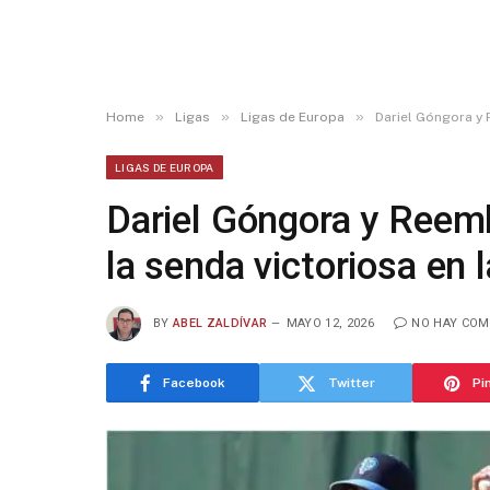
»
»
»
Home
Ligas
Ligas de Europa
Dariel Góngora y R
LIGAS DE EUROPA
Dariel Góngora y Reemb
la senda victoriosa en l
BY
ABEL ZALDÍVAR
MAYO 12, 2026
NO HAY COM
Facebook
Twitter
Pi