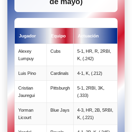
de mayo)
Jugador
Equipo
Actuación
Alexey
Cubs
5-1, HR, R, 2RBI,
Lumpuy
K, (.242)
Luis Pino
Cardinals
4-1, K, (.212)
Cristian
Pittsburgh
5-1, 2RBI, 3K,
Jauregui
(.333)
Yorman
Blue Jays
4-3, HR, 2B, 5RBI,
Licourt
K, (.221)