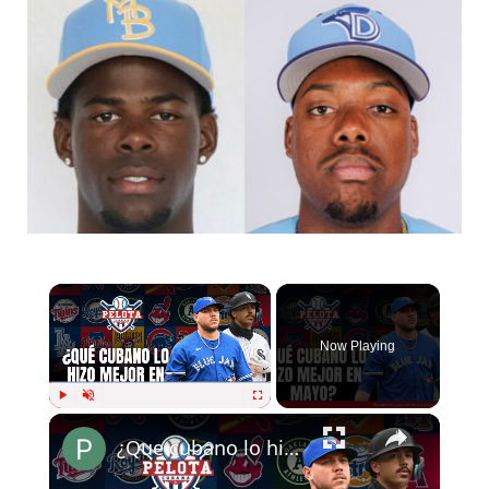
Now Playing
Play
Unmute
Fullscreen
¿Que cubano lo hizo mejor en mayo?