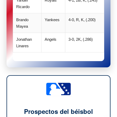
Yandel
Royals
4-1, 2B, K, (.245)
Ricardo
Brando
Yankees
4-0, R, K, (.200)
Mayea
Jonathan
Angels
3-0, 2K, (.286)
Linares
Prospectos del béisbol