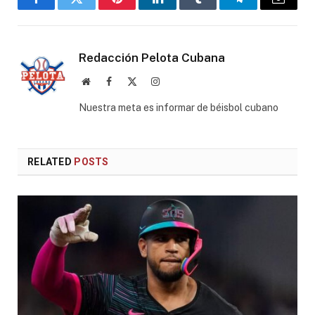
Facebook
Twitter
Pinterest
LinkedIn
Tumblr
Telegram
Email
Redacción Pelota Cubana
Website
Facebook
X
Instagram
(Twitter)
Nuestra meta es informar de béisbol cubano
RELATED
POSTS