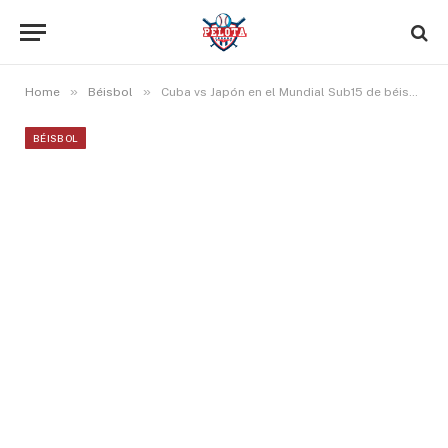
»
»
Home
Béisbol
Cuba vs Japón en el Mundial Sub15 de béisbol. Link del partido.
BÉISBOL