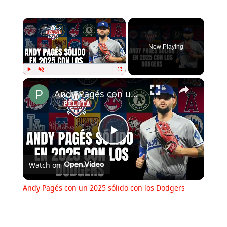
×
Now Playing
×
Play
Unmute
Fullscreen
Andy Pagés con un 2025 sólido con los Dodgers
Play
Watch on
Video
Andy Pagés con un 2025 sólido con los Dodgers