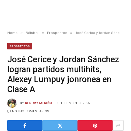
»
»
»
Home
Béisbol
Prospectos
José Cerice y Jordan Sánchez logran partidos multihits, Alexey Lumpuy jonronea en Clase A
PROSPECTOS
José Cerice y Jordan Sánchez
logran partidos multihits,
Alexey Lumpuy jonronea en
Clase A
BY
KENDRY MERIÑO
SEPTIEMBRE 3, 2025
NO HAY COMENTARIOS