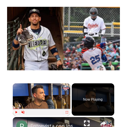
Now Playing
Play
Unmute
Fullscreen
Entrevista con José Iglesias| Pelota Cubana USA