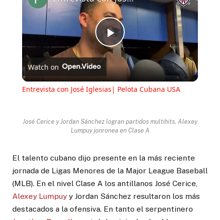
Play
Watch on
Video
Entrevista con José Iglesias| Pelota Cubana USA
José Cerice y Jordan Sánchez logran partidos multihits, Alexey
Lumpuy jonronea en Clase A
El talento cubano dijo presente en la más reciente
jornada de Ligas Menores de la Major League Baseball
(MLB). En el nivel Clase A los antillanos José Cerice,
Alexey Lumpuy
y Jordan Sánchez resultaron los más
destacados a la ofensiva. En tanto el serpentinero