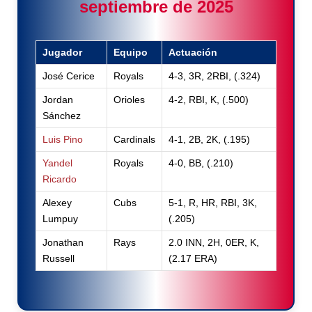
septiembre de 2025
Jugador
Equipo
Actuación
José Cerice
Royals
4-3, 3R, 2RBI, (.324)
Jordan
Orioles
4-2, RBI, K, (.500)
Sánchez
Luis Pino
Cardinals
4-1, 2B, 2K, (.195)
Yandel
Royals
4-0, BB, (.210)
Ricardo
Alexey
Cubs
5-1, R, HR, RBI, 3K,
Lumpuy
(.205)
Jonathan
Rays
2.0 INN, 2H, 0ER, K,
Russell
(2.17 ERA)