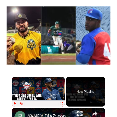
Now Playing
Play
Unmute
Fullscreen
YANDY DÍAZ: con el bate caliente en MLB