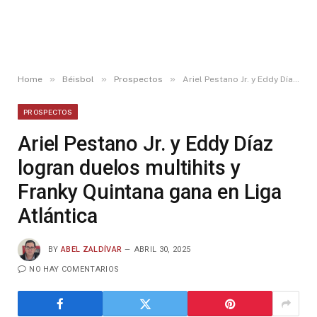
»
»
»
Home
Béisbol
Prospectos
Ariel Pestano Jr. y Eddy Díaz logran duelos multihits y Franky Quintana gana en Liga Atlántica
PROSPECTOS
Ariel Pestano Jr. y Eddy Díaz
logran duelos multihits y
Franky Quintana gana en Liga
Atlántica
BY
ABEL ZALDÍVAR
ABRIL 30, 2025
NO HAY COMENTARIOS