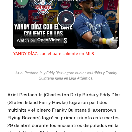
Play
Watch on
Video
YANDY DÍAZ: con el bate caliente en MLB
Ariel Pestano Jr. y Eddy Díaz logran duelos multihits y Franky
Quintana gana en Liga Atlántica.
Ariel Pestano Jr. (Charleston Dirty Birds) y Eddy Díaz
(Staten Island Ferry Hawks) lograron partidos
multihits y el pinero Franky Quintana (Hagerstown
Flying Boxcars) logró su primer triunfo este martes
29 de abril durante los encuentros disputados en la