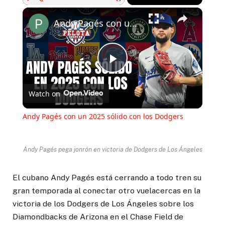
Play
Unmute
Fullscreen
Andy Pagés con un 2025 sólido con los Dodgers
Play
Watch on
Video
Andy Pagés con un 2025 sólido con los Dodgers
Andy Pagés pega jonrón en victoria de Dodgers de Los Ángeles
El cubano Andy Pagés está cerrando a todo tren su
gran temporada al conectar otro vuelacercas en la
victoria de los Dodgers de Los Ángeles sobre los
Diamondbacks de Arizona en el Chase Field de