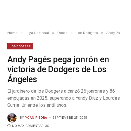
»
»
»
»
Home
Liga Nacional
Oeste
Los Dodgers
Andy Pagés pega jonrón en victoria de Dodgers de Los Ángeles
LOS DODGERS
Andy Pagés pega jonrón en
victoria de Dodgers de Los
Ángeles
El jardinero de los Dodgers alcanzó 26 jonrones y 86
empujadas en 2025, superando a Yandy Díaz y Lourdes
Gurriel Jr. entre los antillanos.
BY
YOAN PIEDRA
SEPTIEMBRE 25, 2025
NO HAY COMENTARIOS