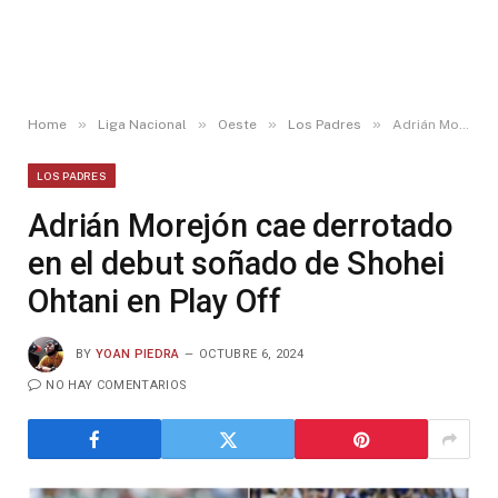
»
»
»
»
Home
Liga Nacional
Oeste
Los Padres
Adrián Morejón cae derrotado en el debut soñado de Shohei Ohtani en Play Off
LOS PADRES
Adrián Morejón cae derrotado
en el debut soñado de Shohei
Ohtani en Play Off
BY
YOAN PIEDRA
OCTUBRE 6, 2024
NO HAY COMENTARIOS