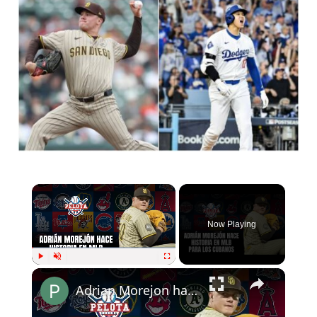
Now Playing
Play
Unmute
Fullscreen
Adrian Morejon hace historia para los cubanos en MLB