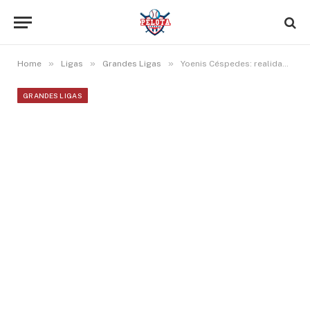
»
»
»
Home
Ligas
Grandes Ligas
Yoenis Céspedes: realidades opuestas en sus dos participaciones en Clásicos Mundiales
GRANDES LIGAS