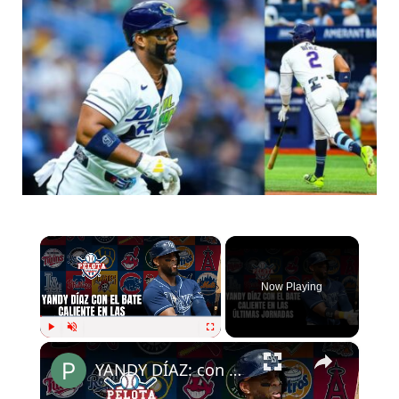
×
Now Playing
×
Play
Unmute
Fullscreen
YANDY DÍAZ: con el bate caliente en MLB