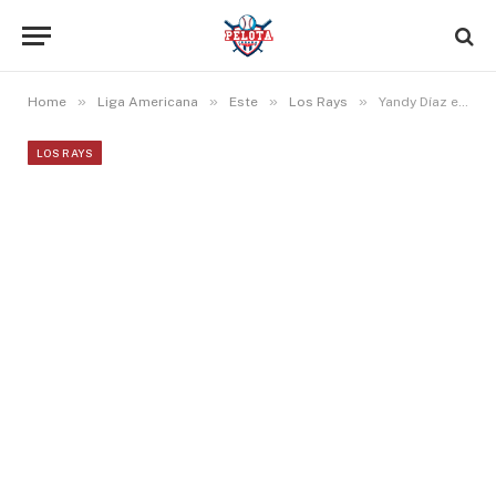
»
»
»
»
Home
Liga Americana
Este
Los Rays
Yandy Díaz estará en Philadelphia para el All-Star Game 2026
LOS RAYS