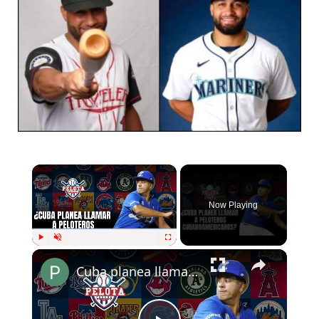
×
Now Playing
×
Play
Unmute
Fullscreen
Cuba planea llamar a pelotaeros cubanoamericanos