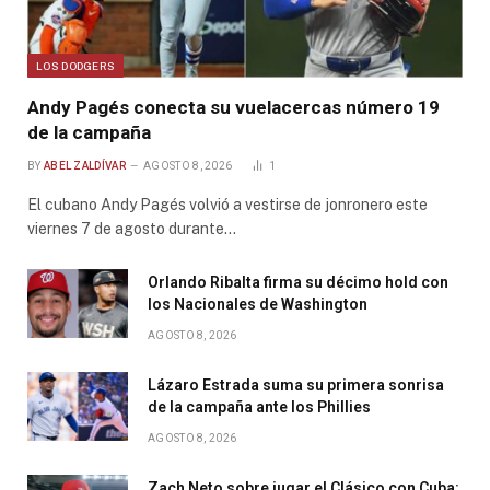
LOS DODGERS
Andy Pagés conecta su vuelacercas número 19
de la campaña
BY
ABEL ZALDÍVAR
AGOSTO 8, 2026
1
El cubano Andy Pagés volvió a vestirse de jonronero este
viernes 7 de agosto durante…
Orlando Ribalta firma su décimo hold con
los Nacionales de Washington
AGOSTO 8, 2026
Lázaro Estrada suma su primera sonrisa
de la campaña ante los Phillies
AGOSTO 8, 2026
Zach Neto sobre jugar el Clásico con Cuba: