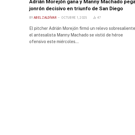
Adrián Morejón gana y Manny Machado peg
jonrón decisivo en triunfo de San Diego
BY
ABEL ZALDÍVAR
OCTUBRE 1, 2025
47
El pitcher Adrián Morejón firmó un relevo sobresaliente
el antesalista Manny Machado se vistió de héroe
ofensivo este miércoles…