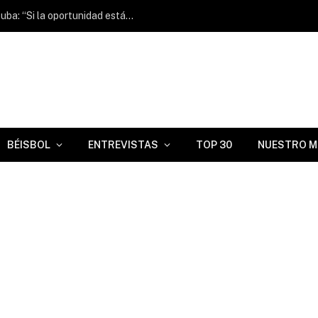
Zach Neto sobre jugar el Clásico con Cuba: “Si la oportunidad está ahí, yo sí juego”
BÉISBOL
ENTREVISTAS
TOP 30
NUESTRO M