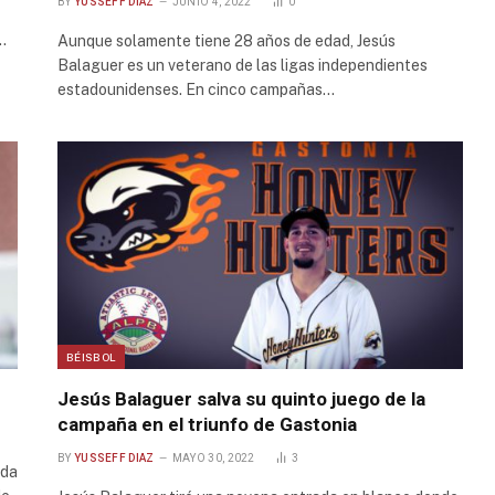
BY
YUSSEFF DIAZ
JUNIO 4, 2022
0
…
Aunque solamente tiene 28 años de edad, Jesús
Balaguer es un veterano de las ligas independientes
estadounidenses. En cinco campañas…
BÉISBOL
Jesús Balaguer salva su quinto juego de la
campaña en el triunfo de Gastonia
BY
YUSSEFF DIAZ
MAYO 30, 2022
3
ada