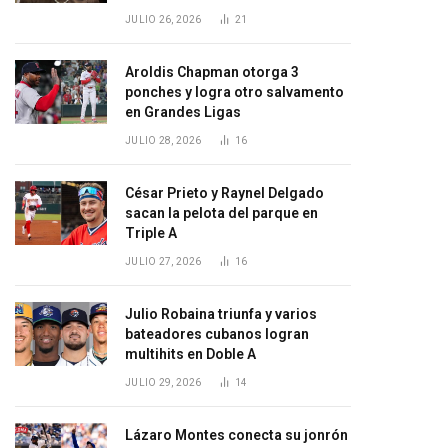
JULIO 26, 2026
21
Aroldis Chapman otorga 3
ponches y logra otro salvamento
en Grandes Ligas
JULIO 28, 2026
16
César Prieto y Raynel Delgado
sacan la pelota del parque en
Triple A
JULIO 27, 2026
16
Julio Robaina triunfa y varios
bateadores cubanos logran
multihits en Doble A
JULIO 29, 2026
14
Lázaro Montes conecta su jonrón