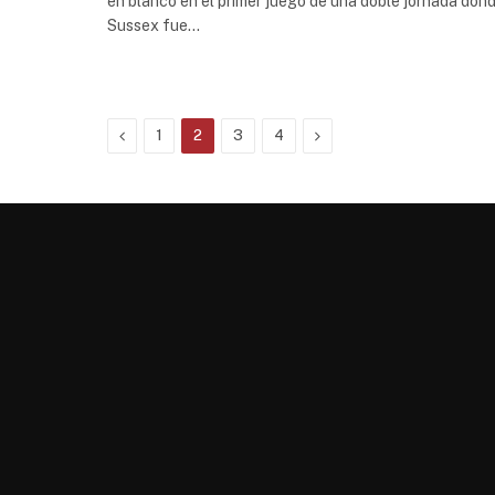
en blanco en el primer juego de una doble jornada don
Sussex fue…
Previous
Next
1
2
3
4