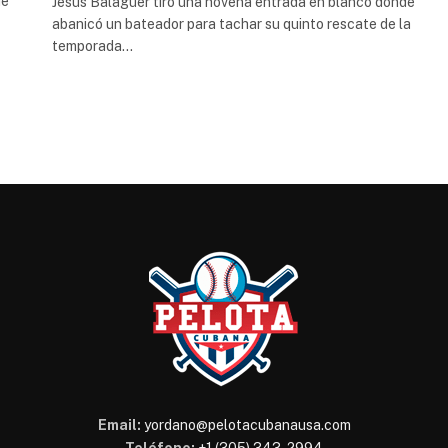
de
Jesús Balaguer tiró una novena entrada en blanco donde
abanicó un bateador para tachar su quinto rescate de la
temporada…
Email:
yordano@pelotacubanausa.com