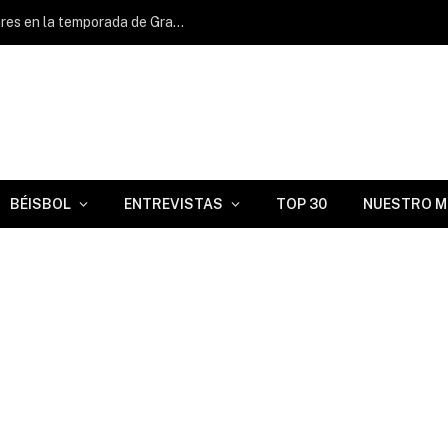
Yandy Díaz alcanzó los 15 cuadrangulares en la temporada de Grandes Ligas
BÉISBOL
ENTREVISTAS
TOP 30
NUESTRO M