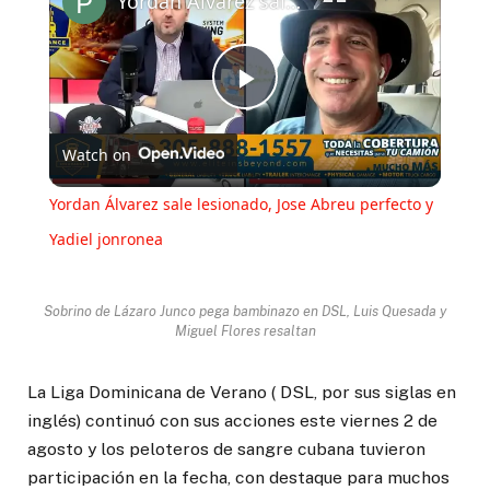
Yordan Álvarez sale lesionado, Jose Abreu perfecto y Yadiel jonronea
Play
Watch on
Video
Yordan Álvarez sale lesionado, Jose Abreu perfecto y
Yadiel jonronea
Sobrino de Lázaro Junco pega bambinazo en DSL, Luis Quesada y
Miguel Flores resaltan
La Liga Dominicana de Verano ( DSL, por sus siglas en
inglés) continuó con sus acciones este viernes 2 de
agosto y los peloteros de sangre cubana tuvieron
participación en la fecha, con destaque para muchos