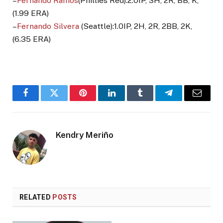
–
Fernando Ramos
(Phillies Red):2.0IP, 3H, 2R, BB, K,
(1.99 ERA)
–
Fernando Silvera
(Seattle):1.0IP, 2H, 2R, 2BB, 2K,
(6.35 ERA)
Facebook
Twitter
Pinterest
LinkedIn
Tumblr
Telegram
Email
Kendry Meriño
RELATED
POSTS