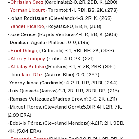
–
Christian Saez
(Cardinals):2-0, 2R, 2BB, K, (.200)
–
Yorman Licourt
(Toronto):4-1, RBI, BB, 2K, (.278)
-Johan Rodríguez, (Cleveland):4-3, 2R, K, (.263)
–
Yandel Ricardo
, (Royals):3-0, BB, K, (.168)
-José Cerice, (Royals Ventura):4-1, R, BB, K, (.308)
-Denilson Águila (Phillies): 0-0, (.185)
–
Eriel Dihigo
, ( Colorado):3-1, RBI, BB, 2K, (.333)
–
Alexey Lumpuy
, ( Cubs): 4-0, 2K, (.221)
–
Aldalay Kolokie
,(Rockies):3-1, R, 2B, 2BB, (.330)
-Jhon
Jairo Díaz
, (Astros Blue): 0-0, (.257)
-Yoerny Junco (Cardinals): 4-2, R, HR, 2RBI, (.244)
-Luis Quesada,(Astros):3-1, 2R, HR, 2RBI, BB, (.215)
-Ramses Velázquez,(Padres Brown):3-0, 2K, (.211)
-Miguel Flores, (Cleveland Goryl):5.0IP, 4H, 2R, 7K,
(2.89 ERA)
-Edelvis Pérez, (Cleveland Mendoza):4.2IP, 2H, 3BB,
4K, (5.04 ERA)