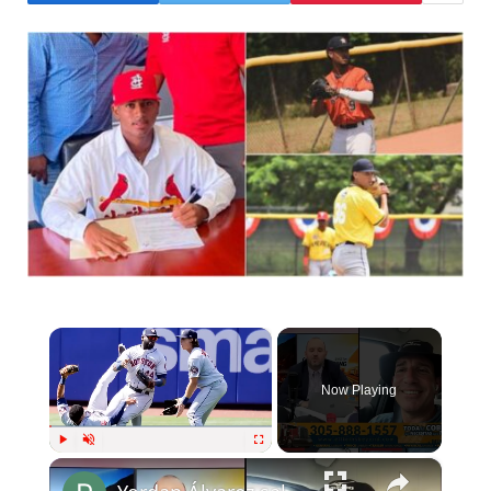
×
Now Playing
×
Play
Unmute
Fullscreen