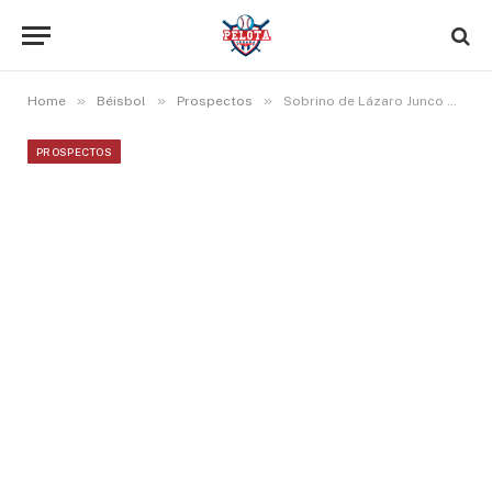
»
»
»
Home
Béisbol
Prospectos
Sobrino de Lázaro Junco pega bambinazo en DSL, Luis Quesada y Miguel Flores resaltan
PROSPECTOS