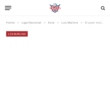
»
»
»
»
Home
Liga Nacional
Este
Los Marlins
El peor inicio de temporada de Sandy Alcantara corta la racha de cuatro victorias de los Marlins
LOS MARLINS