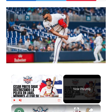
×
Now Playing
×
Play
Unmute
Fullscreen