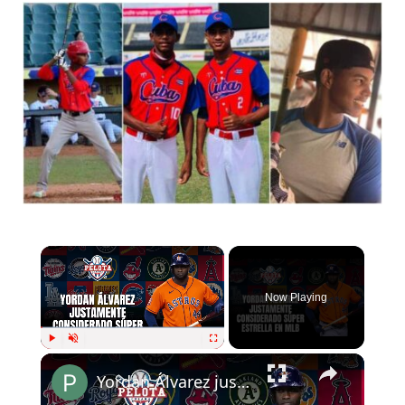
Now Playing
Play
Unmute
Fullscreen
Yordan Álvarez justamente considerado Súper Estrella en MLB