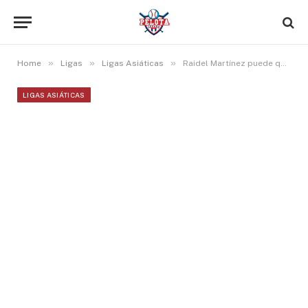
»
»
»
Home
Ligas
Ligas Asiáticas
Raidel Martínez puede quedarse en la Liga Central con los Gigantes de Yomiuri
LIGAS ASIÁTICAS