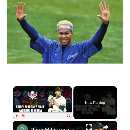
×
Now Playing
×
Play
Unmute
Fullscreen
Raidel Martínez sigue haciendo historia en Japón