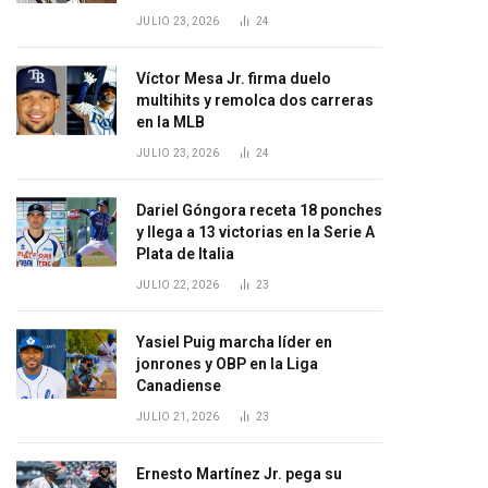
JULIO 23, 2026
24
Víctor Mesa Jr. firma duelo
multihits y remolca dos carreras
en la MLB
JULIO 23, 2026
24
Dariel Góngora receta 18 ponches
y llega a 13 victorias en la Serie A
Plata de Italia
JULIO 22, 2026
23
Yasiel Puig marcha líder en
jonrones y OBP en la Liga
Canadiense
JULIO 21, 2026
23
Ernesto Martínez Jr. pega su