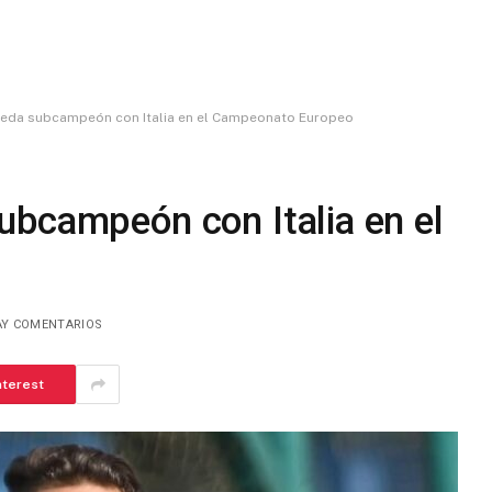
eda subcampeón con Italia en el Campeonato Europeo
ubcampeón con Italia en el
AY COMENTARIOS
nterest