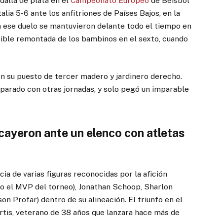
alla de plata en el
Campeonato Europeo
de Béisbol
talia 5-6 ante los anfitriones de Países Bajos, en la
En ese duelo se mantuvieron delante todo el tiempo en
ible remontada de los bambinos en el sexto, cuando
n su puesto de tercer madero y jardinero derecho.
parado con otras jornadas, y solo pegó un imparable
 cayeron ante un elenco con atletas
ia de varias figuras reconocidas por la afición
 el MVP del torneo), Jonathan Schoop, Sharlon
n Profar) dentro de su alineación. El triunfo en el
rtis, veterano de 38 años que lanzara hace más de