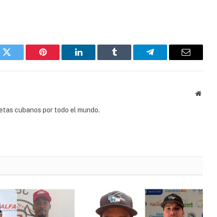
k
Twitter
Pinterest
LinkedIn
Tumblr
Telegram
Email
Websi
tletas cubanos por todo el mundo.