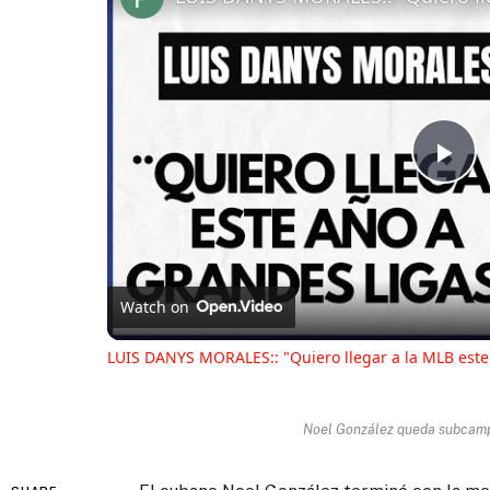
Pl
Vi
Watch on
LUIS DANYS MORALES:: "Quiero llegar a la MLB este
Noel González queda subcamp