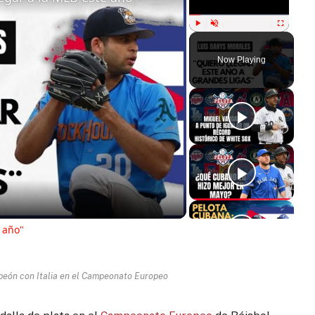
Play
Unmute
Fullscreen
Now Playing
ay
deo
 año"
eón con Italia en el Campeonato Europeo