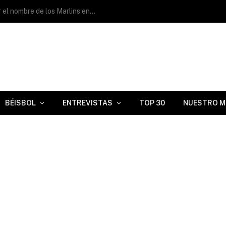
Jacob Lombard: «Me alegra poder llevar el nombre de los Marlins en el pecho»
BÉISBOL
ENTREVISTAS
TOP 30
NUESTRO M