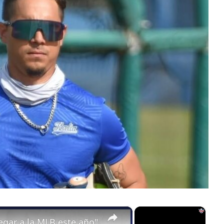
×
×
gar a la MLB este año"