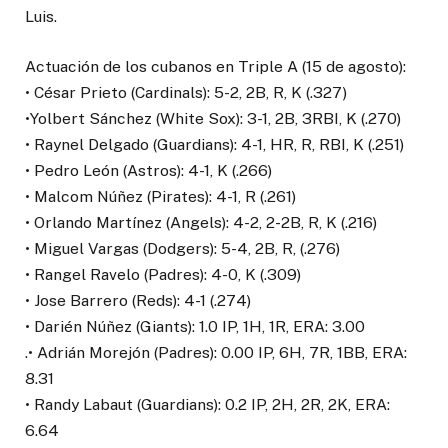
Luis.
Actuación de los cubanos en Triple A (15 de agosto):
• César Prieto (Cardinals): 5-2, 2B, R, K (.327)
•Yolbert Sánchez (White Sox): 3-1, 2B, 3RBI, K (.270)
• Raynel Delgado (Guardians): 4-1, HR, R, RBI, K (.251)
• Pedro León (Astros): 4-1, K (.266)
• Malcom Núñez (Pirates): 4-1, R (.261)
• Orlando Martínez (Angels): 4-2, 2-2B, R, K (.216)
• Miguel Vargas (Dodgers): 5-4, 2B, R, (.276)
• Rangel Ravelo (Padres): 4-0, K (.309)
• Jose Barrero (Reds): 4-1 (.274)
• Darién Núñez (Giants): 1.0 IP, 1H, 1R, ERA: 3.00
.• Adrián Morejón (Padres): 0.00 IP, 6H, 7R, 1BB, ERA:
8.31
• Randy Labaut (Guardians): 0.2 IP, 2H, 2R, 2K, ERA:
6.64