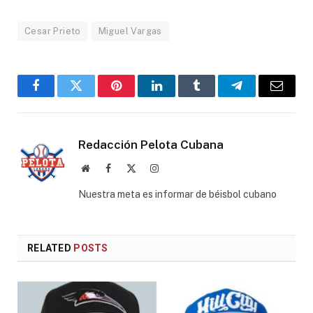
Cesar Prieto
Miguel Vargas
Facebook
Twitter
Pinterest
LinkedIn
Tumblr
Telegram
Email
Redacción Pelota Cubana
Website
Facebook
X
Instagram
(Twitter)
Nuestra meta es informar de béisbol cubano
RELATED
POSTS