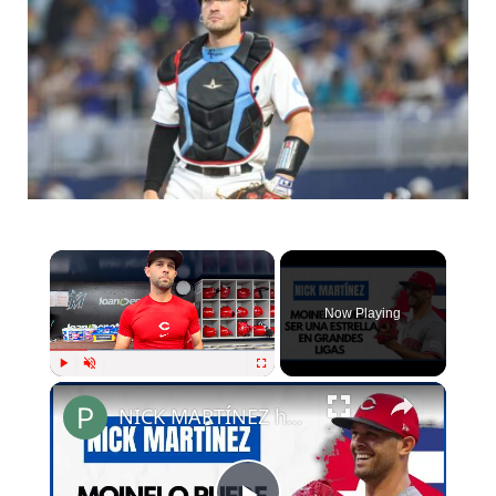
Now Playing
Play
Unmute
Fullscreen
NICK MARTÍNEZ habla de LIVAN MOINELO