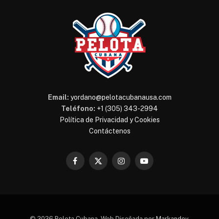
Email:
yordano@pelotacubanausa.com
Teléfono:
+1 (305) 343-2994
Política de Privacidad y Cookies
Contáctenos
Facebook
X
Instagram
YouTube
(Twitter)
© 2026 Pelota Cubana. Web Diseñada por
Markandev
.