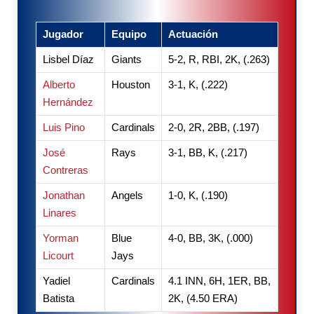
Jugador
Equipo
Actuación
Lisbel Díaz
Giants
5-2, R, RBI, 2K, (.263)
Alberto
Houston
3-1, K, (.222)
Hernández
Luis Pino
Cardinals
2-0, 2R, 2BB, (.197)
José
Rays
3-1, BB, K, (.217)
Contreras
Jonathan
Angels
1-0, K, (.190)
Linares
Yorman
Blue
4-0, BB, 3K, (.000)
Licourt
Jays
Yadiel
Cardinals
4.1 INN, 6H, 1ER, BB,
Batista
2K, (4.50 ERA)