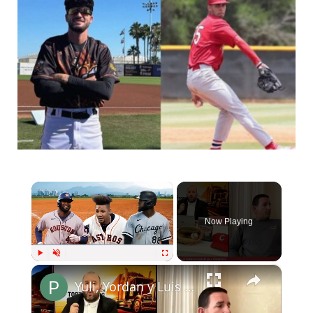
×
Now Playing
×
Play
Unmute
Fullscreen
Yuli, Yordan y Luis Robert sobresalen en jornada cubana de MLB