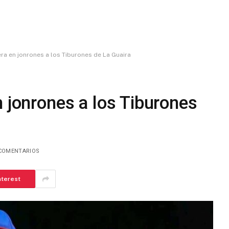
era en jonrones a los Tiburones de La Guaira
n jonrones a los Tiburones
COMENTARIOS
nterest