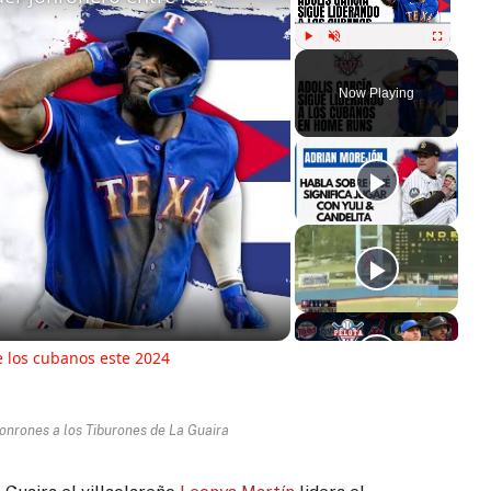
Play
Unmute
Fullscreen
Now Playing
ay
deo
e los cubanos este 2024
jonrones a los Tiburones de La Guaira