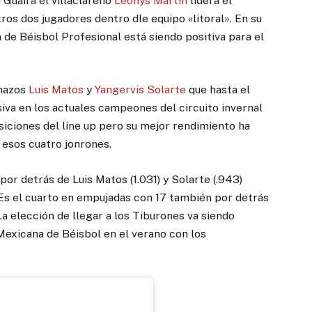
 Guaira el villaclareño
Leonys Martín
lidera el
ros dos jugadores dentro dle equipo «litoral». En su
 de Béisbol Profesional está siendo positiva para el
inazos
Luis Matos
y
Yangervis Solarte
que hasta el
va en los actuales campeones del circuito invernal
siciones del line up pero su mejor rendimiento ha
esos cuatro jonrones.
r detrás de Luis Matos (1.031) y Solarte (.943)
Es el cuarto en empujadas con 17 también por detrás
 La elección de llegar a los Tiburones va siendo
 Mexicana de Béisbol en el verano con los