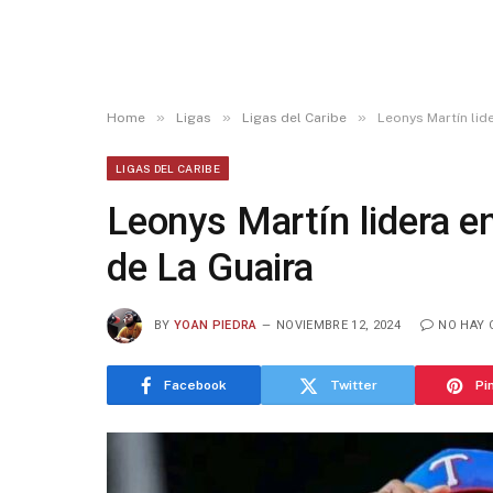
»
»
»
Home
Ligas
Ligas del Caribe
Leonys Martín lid
LIGAS DEL CARIBE
Leonys Martín lidera e
de La Guaira
BY
YOAN PIEDRA
NOVIEMBRE 12, 2024
NO HAY 
Facebook
Twitter
Pi