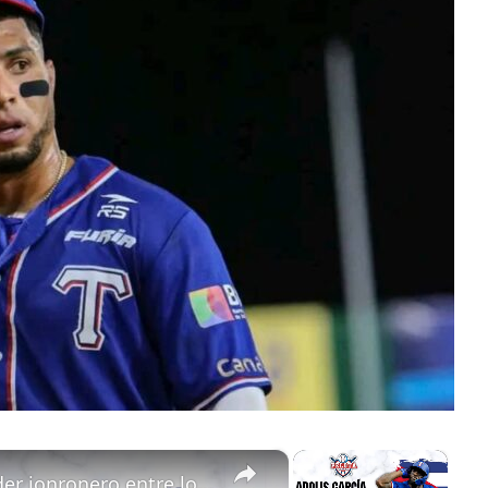
×
×
Adolis García se reafirma como lider jonronero entre los cubanos este 2024