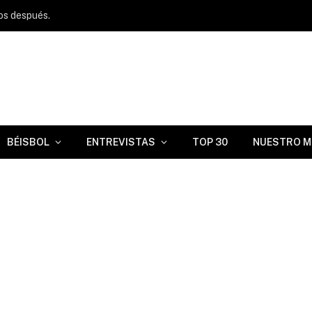
ños después.
BÉISBOL
ENTREVISTAS
TOP 30
NUESTRO M