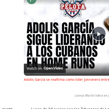
Pl
Vi
Watch on
Adolis García se reafirma como lider jonronero entr
Leonys Martín lidera en 