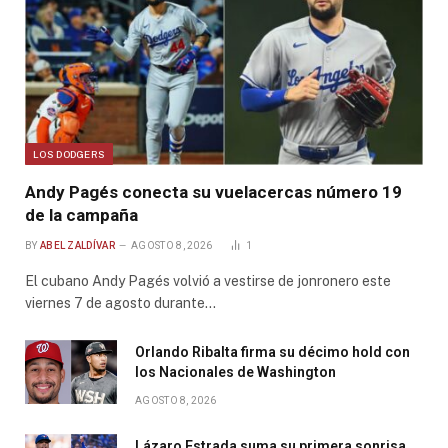
LOS DODGERS
Andy Pagés conecta su vuelacercas número 19
de la campaña
BY
ABEL ZALDÍVAR
AGOSTO 8, 2026
1
El cubano Andy Pagés volvió a vestirse de jonronero este
viernes 7 de agosto durante…
Orlando Ribalta firma su décimo hold con
los Nacionales de Washington
AGOSTO 8, 2026
Lázaro Estrada suma su primera sonrisa