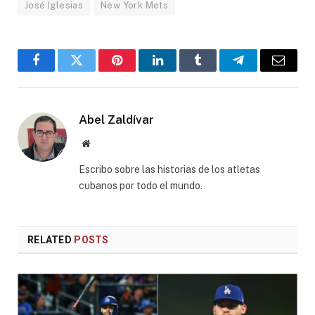
José Iglesias
New York Mets
Facebook
Twitter
Pinterest
LinkedIn
Tumblr
Telegram
Email
Abel Zaldívar
Website
Escribo sobre las historias de los atletas
cubanos por todo el mundo.
RELATED
POSTS