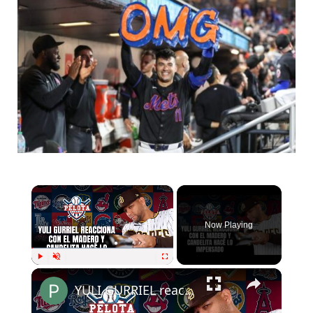
×
Now Playing
×
Play
Unmute
Fullscreen
YULI GURRIEL reacciona con el bate y JOSÉ IGLESIAS hace lo impensado