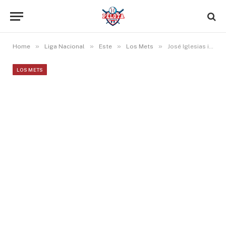
»
»
»
»
Home
Liga Nacional
Este
Los Mets
José Iglesias iguala marca personal y ya son 18 juegos en línea bateando de hit
LOS METS