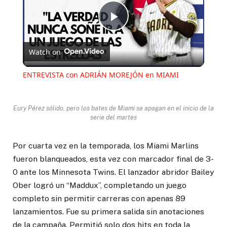
Play
Watch on
Video
ENTREVISTA con ADRIÁN MOREJÓN en MIAMI
Eury Pérez sólido, pero los bates de Miami se apagan en el inicio de la
serie del martes
Por cuarta vez en la temporada, los Miami Marlins
fueron blanqueados, esta vez con marcador final de 3-
0 ante los Minnesota Twins. El lanzador abridor Bailey
Ober logró un “Maddux”, completando un juego
completo sin permitir carreras con apenas 89
lanzamientos. Fue su primera salida sin anotaciones
de la campaña. Permitió solo dos hits en toda la