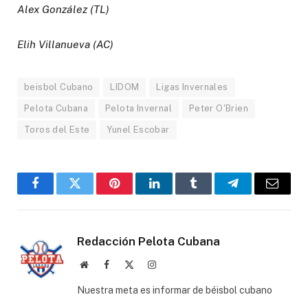
Alex González (TL)
Elih Villanueva (AC)
beisbol Cubano
LIDOM
Ligas Invernales
Pelota Cubana
Pelota Invernal
Peter O'Brien
Toros del Este
Yunel Escobar
Facebook
Twitter
Pinterest
LinkedIn
Tumblr
Telegram
Email
Redacción Pelota Cubana
Website
Facebook
X
Instagram
(Twitter)
Nuestra meta es informar de béisbol cubano