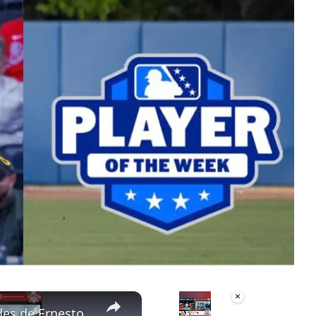
×
×
¿Cuáles son las posibilidades de Ernesto Martinez Jr con los Yankess?