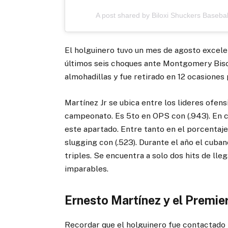
A post shared by Biloxi Shuckers Baseball
El holguinero tuvo un mes de agosto excelen
últimos seis choques ante Montgomery Bisc
almohadillas y fue retirado en 12 ocasiones p
Martínez Jr se ubica entre los lideres ofen
campeonato. Es 5to en OPS con (.943). En c
este apartado. Entre tanto en el porcentaj
slugging con (.523). Durante el año el cuba
triples. Se encuentra a solo dos hits de lle
imparables.
Ernesto Martínez y el Premie
Recordar que el holguinero fue contactado 