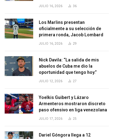
JULIO 16, 2026
36
Los Marlins presentan
oficialmente a su selección de
primera ronda, Jacob Lombard
JULIO 16, 2026
29
Nick Davila: “La salida de mis
abuelos de Cuba me dio la
oportunidad que tengo hoy.”
JULIO 12, 2026
27
Yoelkis Guibert y Lázaro
Armenteros mostraron discreto
paso ofensivo en liga venezolana
JULIO 17, 2026
25
Dariel Góngora llega a 12