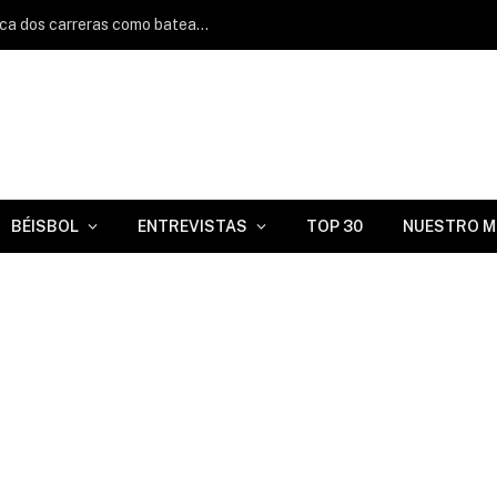
Víctor Mederos pega imparable y remolca dos carreras como bateador en la MLB
BÉISBOL
ENTREVISTAS
TOP 30
NUESTRO M