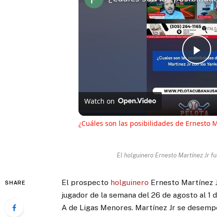
Pl
Vi
Watch on
¿Cuáles son las posibilidades de Ernesto M
El holguinero Ernesto Martínez Jr f
El prospecto
holguinero
Ernesto Martínez J
SHARE
jugador de la semana del 26 de agosto al 1 
A de Ligas Menores. Martínez Jr se desempeñ