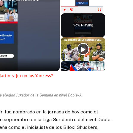
Play
Unmute
Fullscreen
Now Playing
ay
deo
artinez Jr con los Yankess?
ue elegido Jugador de la Semana en nivel Doble-A
r, fue nombrado en la jornada de hoy como el
de septiembre en la Liga Sur dentro del nivel Doble-
a como el inicialista de los Biloxi Shuckers,