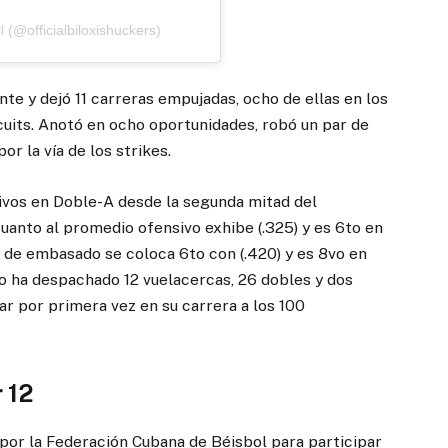
 (@officialbiloxishuckers)
te y dejó 11 carreras empujadas, ocho de ellas en los
uits. Anotó en ocho oportunidades, robó un par de
or la vía de los strikes.
sivos en Doble-A desde la segunda mitad del
uanto al promedio ofensivo exhibe (.325) y es 6to en
e de embasado se coloca 6to con (.420) y es 8vo en
no ha despachado 12 vuelacercas, 26 dobles y dos
gar por primera vez en su carrera a los 100
r 12
por la Federación Cubana de Béisbol para participar