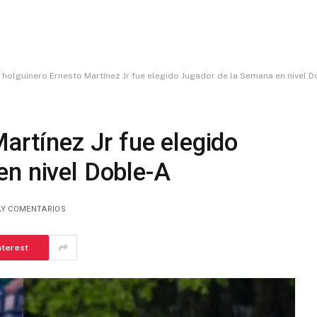
l holguinero Ernesto Martínez Jr fue elegido Jugador de la Semana en nivel 
Martínez Jr fue elegido
en nivel Doble-A
AY COMENTARIOS
nterest