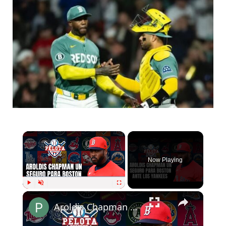
Now Playing
Play
Unmute
Fullscreen
Aroldis Chapman un seguro de vida para BOSTON ante Los YANKEES