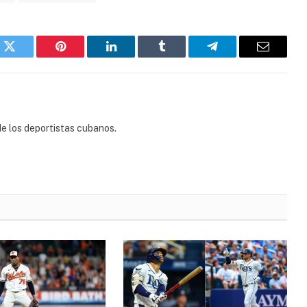
k
Twitter
Pinterest
LinkedIn
Tumblr
Telegram
Email
e los deportistas cubanos.