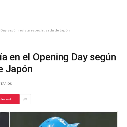
g Day según revista especializada de Japón
ría en el Opening Day según
de Japón
NTARIOS
nterest