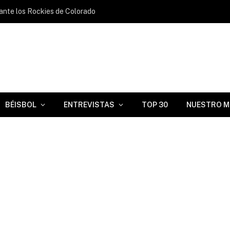
s ante los Rockies de Colorado
BÉISBOL
ENTREVISTAS
TOP 30
NUESTRO M