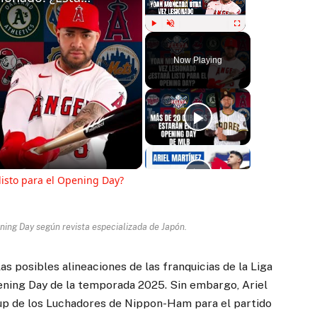
Play
Unmute
Fullscreen
Now Playing
ay
deo
listo para el Opening Day?
ning Day según revista especializada de Japón.
as posibles alineaciones de las franquicias de la Liga
ening Day de la temporada 2025. Sin embargo, Ariel
eup de los Luchadores de Nippon-Ham para el partido