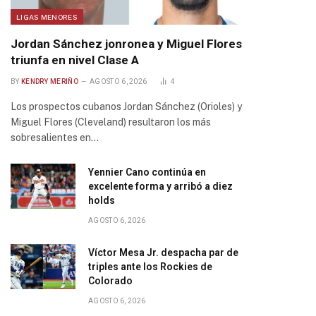
LIGAS MENORES
Jordan Sánchez jonronea y Miguel Flores
triunfa en nivel Clase A
BY
KENDRY MERIÑO
AGOSTO 6, 2026
4
Los prospectos cubanos Jordan Sánchez (Orioles) y
Miguel Flores (Cleveland) resultaron los más
sobresalientes en…
Yennier Cano continúa en
excelente forma y arribó a diez
holds
AGOSTO 6, 2026
Víctor Mesa Jr. despacha par de
triples ante los Rockies de
Colorado
AGOSTO 6, 2026