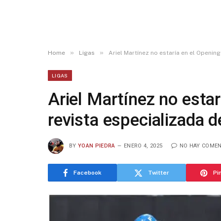
»
»
Home
Ligas
Ariel Martínez no estaría en el Openin
LIGAS
Ariel Martínez no esta
revista especializada 
BY
YOAN PIEDRA
ENERO 4, 2025
NO HAY COME
Facebook
Twitter
Pi