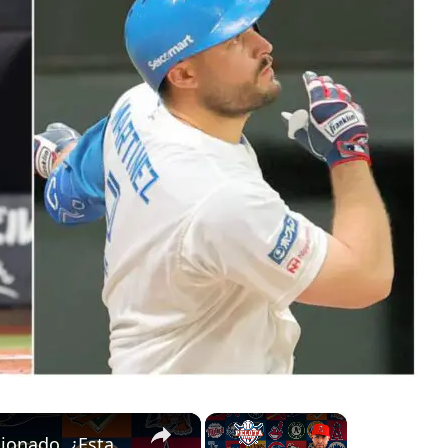
×
×
Yoan Moncada otra vez lesionado. ¿Estará listo para el Opening Day?