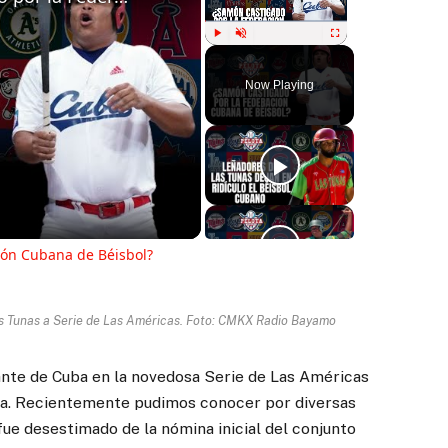
Play
Unmute
Fullscreen
Now Playing
ay
deo
ión Cubana de Béisbol?
s Tunas a Serie de Las Américas. Foto: CMKX Radio Bayamo
ante de Cuba en la novedosa Serie de Las Américas
a. Recientemente pudimos conocer por diversas
ue desestimado de la nómina inicial del conjunto