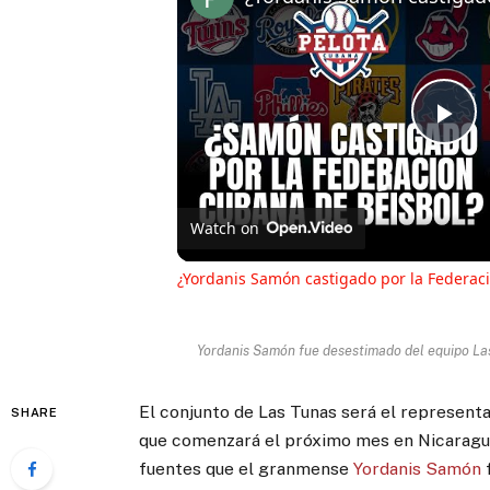
Pl
Vi
Watch on
¿Yordanis Samón castigado por la Federac
Yordanis Samón fue desestimado del equipo La
El conjunto de Las Tunas será el represent
SHARE
que comenzará el próximo mes en Nicaragu
fuentes que el granmense
Yordanis Samón
f