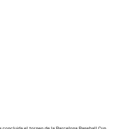
 concluida el torneo de la Barcelona Baseball Cup