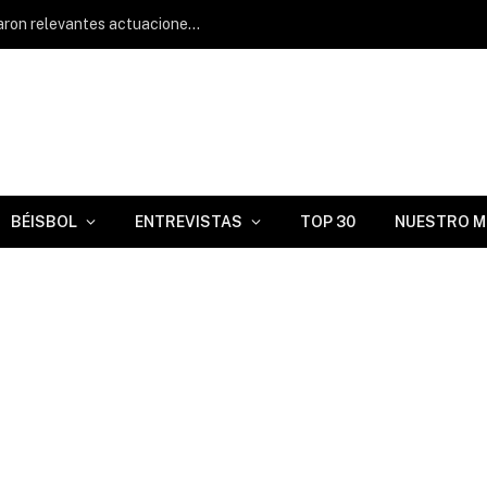
Lisbel Díaz y Javier Chacón protagonizaron relevantes actuaciones en Clase A Avanzada
BÉISBOL
ENTREVISTAS
TOP 30
NUESTRO M