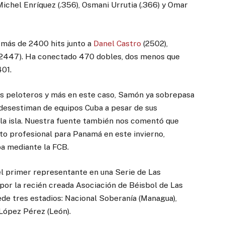
Michel Enríquez (.356), Osmani Urrutia (.366) y Omar
 más de 2400 hits junto a
Danel Castro
(2502),
2447). Ha conectado 470 dobles, dos menos que
401.
los peloteros y más en este caso, Samón ya sobrepasa
o desestiman de equipos Cuba a pesar de sus
la isla. Nuestra fuente también nos comentó que
o profesional para Panamá en este invierno,
a mediante la FCB.
l primer representante en una Serie de Las
or la recién creada Asociación de Béisbol de Las
de tres estadios: Nacional Soberanía (Managua),
López Pérez (León).