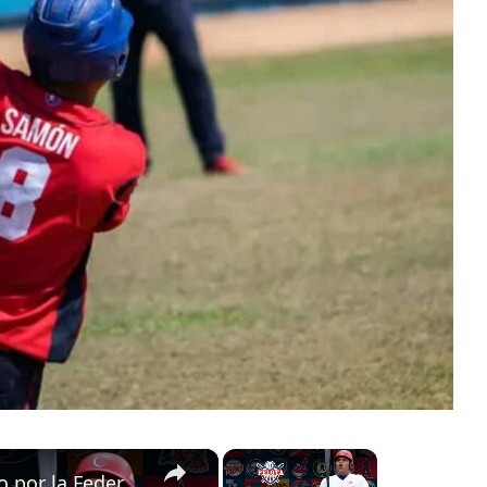
×
×
¿Yordanis Samón castigado por la Federación Cubana de Béisbol?