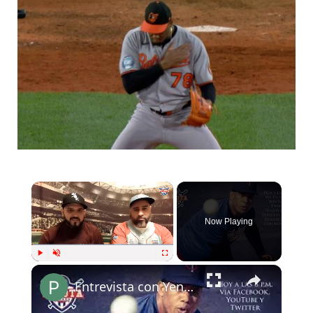
Now Playing
Play
Unmute
Fullscreen
Entrevista con Yennier Cano