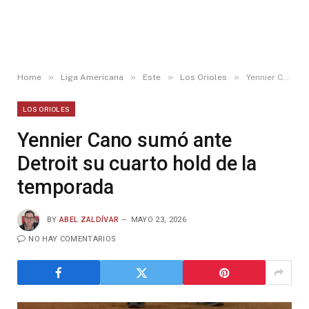
»
»
»
»
Home
Liga Americana
Este
Los Orioles
Yennier Cano sumó ante Detroit su cuarto hold de la temporada
LOS ORIOLES
Yennier Cano sumó ante
Detroit su cuarto hold de la
temporada
BY
ABEL ZALDÍVAR
MAYO 23, 2026
NO HAY COMENTARIOS