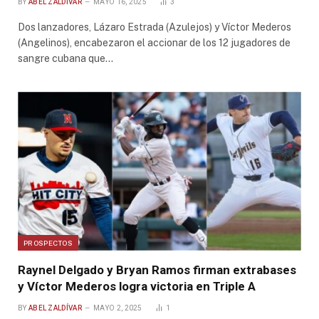
BY
ABEL ZALDÍVAR
MAYO 16, 2025
3
Dos lanzadores, Lázaro Estrada (Azulejos) y Víctor Mederos
(Angelinos), encabezaron el accionar de los 12 jugadores de
sangre cubana que…
PROSPECTOS
Raynel Delgado y Bryan Ramos firman extrabases
y Víctor Mederos logra victoria en Triple A
BY
ABEL ZALDÍVAR
MAYO 2, 2025
1