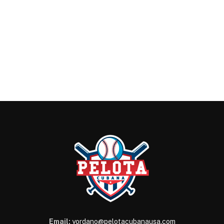
Email:
yordano@pelotacubanausa.com