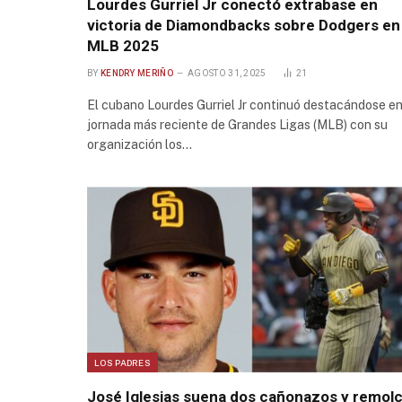
Lourdes Gurriel Jr conectó extrabase en
victoria de Diamondbacks sobre Dodgers en
MLB 2025
BY
KENDRY MERIÑO
AGOSTO 31, 2025
21
El cubano Lourdes Gurriel Jr continuó destacándose en
jornada más reciente de Grandes Ligas (MLB) con su
organización los…
LOS PADRES
José Iglesias suena dos cañonazos y remol