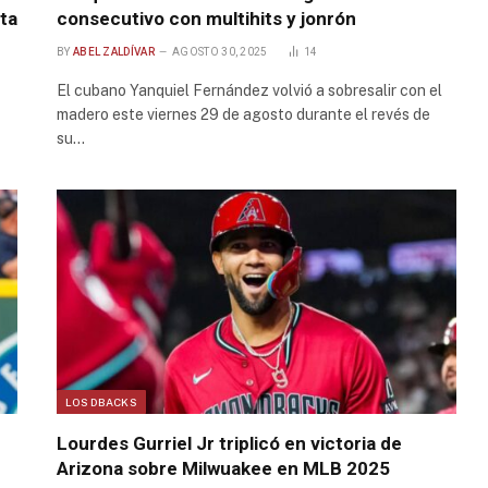
ta
consecutivo con multihits y jonrón
BY
ABEL ZALDÍVAR
AGOSTO 30, 2025
14
El cubano Yanquiel Fernández volvió a sobresalir con el
madero este viernes 29 de agosto durante el revés de
su…
LOS DBACKS
Lourdes Gurriel Jr triplicó en victoria de
Arizona sobre Milwuakee en MLB 2025