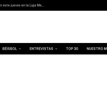
Dairon Blanco y Yadir Drake jonronearon este jueves en la Liga Mexicana
BÉISBOL
ENTREVISTAS
TOP 30
NUESTRO M