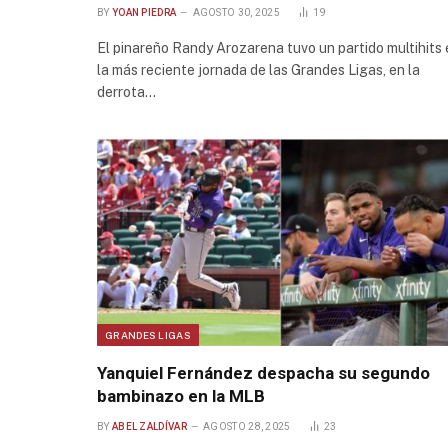
BY
YOAN PIEDRA
AGOSTO 30, 2025
19
El pinareño Randy Arozarena tuvo un partido multihits 
la más reciente jornada de las Grandes Ligas, en la
derrota…
GRANDES LIGAS
Yanquiel Fernández despacha su segundo
bambinazo en la MLB
BY
ABEL ZALDÍVAR
AGOSTO 28, 2025
23