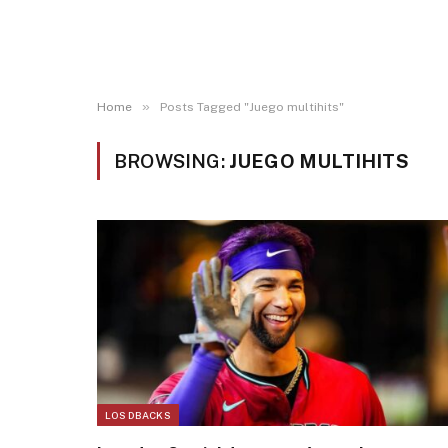
»
Home
Posts Tagged "Juego multihits"
BROWSING:
JUEGO MULTIHITS
LOS DBACKS