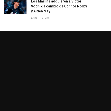
Los Marlins adquieren a Victor
Vodnik a cambio de Connor Norby
y Aiden May
AGOSTO 4, 2026