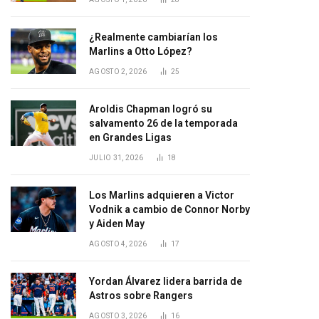
¿Realmente cambiarían los
Marlins a Otto López?
AGOSTO 2, 2026
25
Aroldis Chapman logró su
salvamento 26 de la temporada
en Grandes Ligas
JULIO 31, 2026
18
Los Marlins adquieren a Victor
Vodnik a cambio de Connor Norby
y Aiden May
AGOSTO 4, 2026
17
Yordan Álvarez lidera barrida de
Astros sobre Rangers
AGOSTO 3, 2026
16