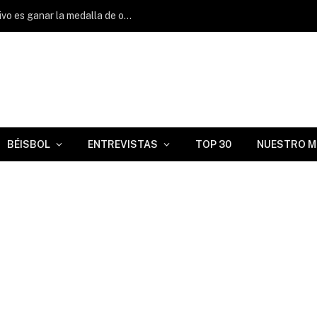
Raymond Figueredo: «El principal objetivo es ganar la medalla de oro y obtener un buen resultado.»
BÉISBOL
ENTREVISTAS
TOP 30
NUESTRO M