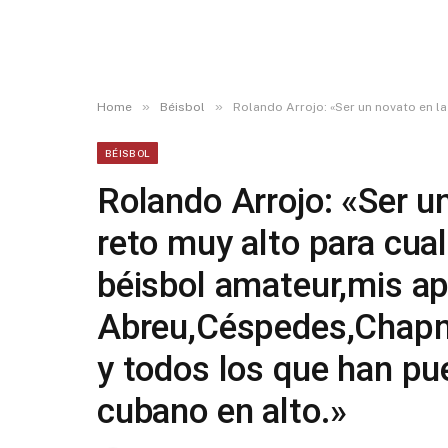
»
»
Home
Béisbol
Rolando Arrojo: «Ser un novato en la MLB es un reto
BÉISBOL
Rolando Arrojo: «Ser u
reto muy alto para cual
béisbol amateur,mis a
Abreu,Céspedes,Chapm
y todos los que han pu
cubano en alto.»