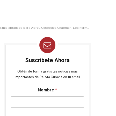
hermanos Gurriel y todos los que han puesto el nombre del beisbol cubano en alto.»
Suscríbete Ahora
Obtén de forma gratis las noticias más
importantes de Pelota Cubana en tu email
Nombre
*