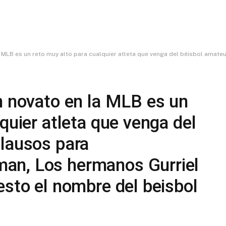
 muy alto para cualquier atleta que venga del béisbol amateur,mis aplausos para Abreu,Céspedes,Chapman, Los 
n novato en la MLB es un
quier atleta que venga del
plausos para
an, Los hermanos Gurriel
esto el nombre del beisbol