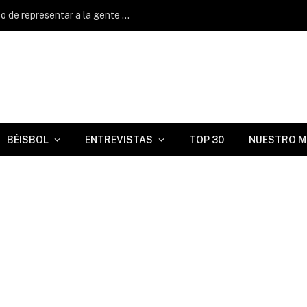
Nick Martínez: «Me siento muy orgulloso de representar a la gente cubanoamericana»
BÉISBOL
ENTREVISTAS
TOP 30
NUESTRO M