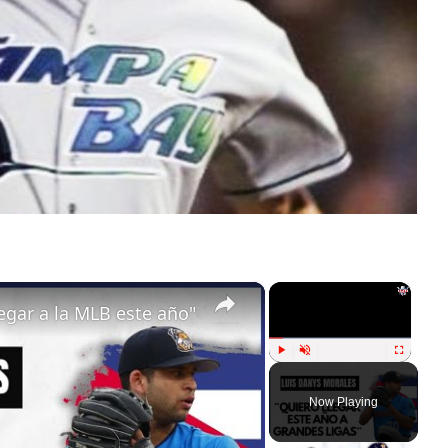
×
×
gar a la MLB este año"
Play
Unmute
Fullscreen
Now Playing