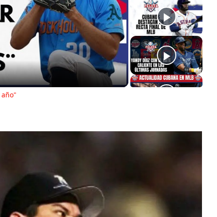
ay
deo
 año"