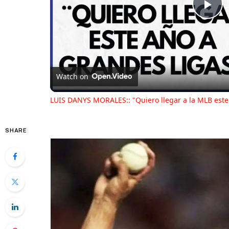
Pl
Vi
Watch on
LUIS DANYS MORALES:: "Quiero llegar a la MLB este
SHARE