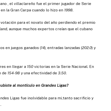
ano , el villaclareño fue el primer jugador de Serie
s en la Gran Carpa cuando lo hizo en
1998
.
 votación para el novato del año perdiendo el premio
and, aunque muchos expertos creían que el cubano
os en juegos ganados (
14
), entradas lanzadas (
202.0
) y
res en llegar a
150
victorias en la Serie Nacional. En
e de
154-98
y una efectividad de
3.50
.
subiste al montículo en Grandes Ligas?
des Ligas fue inolvidable para mi,tanto sacrificio y
.